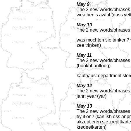
May 9
The 2 new words/phrases fo
weather is awful (dass vett
May 10
The 2 new words/phrases fo
was mochten sie trinken? 
zee trinken)
May 11
The 2 new words/phrases 
(bookhhantloog)
kaufhaus: department sto
May 12
The 2 new words/phrases 
jahr: year (yar)
May 13
The 2 new words/phrases f
try it on? (kan ish ess an
akzeptieren sie kreditkart
kredeetkarten)