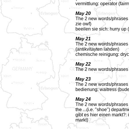
vermittlung: operator (fair
May 20
The 2 new words/phrases f
zie owf)
beeilen sie sich: hurry up 
May 21
The 2 new words/phrases f
(antikvitayten lahden)
chemische reinigung: dry
May 22
The 2 new words/phrases fo
May 23
The 2 new words/phrases fo
bedienung: waitress (bud
May 24
The 2 new words/phrases fo
the ...(i.e. "shoe") departm
gibt es hier einen markt?:
markt)