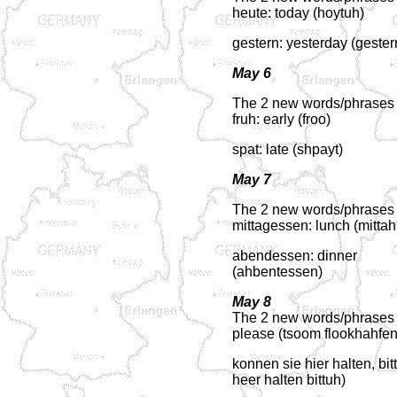
heute: today (hoytuh)
gestern: yesterday (gester
May 6
The 2 new words/phrases f
fruh: early (froo)
spat: late (shpayt)
May 7
The 2 new words/phrases f
mittagessen: lunch (mitta
abendessen: dinner
(ahbentessen)
May 8
The 2 new words/phrases fo
please (tsoom flookhahfen 
konnen sie hier halten, bi
heer halten bittuh)