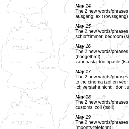
May 14
The 2 new words/phrases f
ausgang: exit (owssgang)
May 15
The 2 new words/phrases f
schlafzimmer: bedroom (s
May 16
The 2 new words/phrases fo
(boogelbret)
zahnpasta: toothpaste (ts
May 17
The 2 new words/phrases fo
to the cinema (zollen veer
ich verstehe nicht: I don't
May 18
The 2 new words/phrases fo
customs: zoll (tsoll)
May 19
The 2 new words/phrases f
(moonts-telefohn)