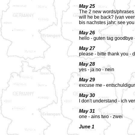
May 25
The 2 new words/phrases f
will he be back? (van veert
bis nachstes jahr: see you
May 26
hello - guten tag goodbye
May 27
please - bitte thank you -
May 28
yes - ja no - nein
May 29
excuse me - entschuldigung
May 30
I don't understand - ich 
May 31
one - ains two - zwei
June 1