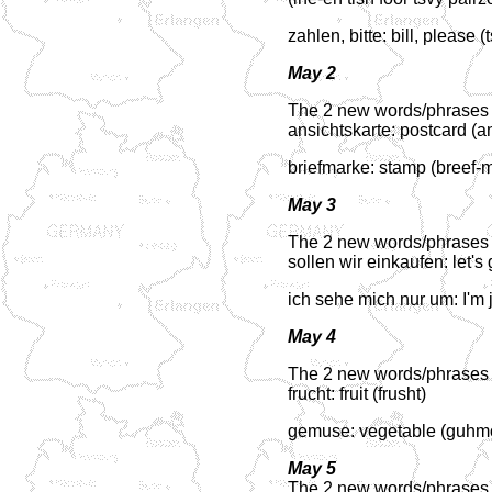
zahlen, bitte: bill, please (
May 2
The 2 new words/phrases f
ansichtskarte: postcard (a
briefmarke: stamp (breef-
May 3
The 2 new words/phrases f
sollen wir einkaufen: let'
ich sehe mich nur um: I'm 
May 4
The 2 new words/phrases f
frucht: fruit (frusht)
gemuse: vegetable (guhm
May 5
The 2 new words/phrases f