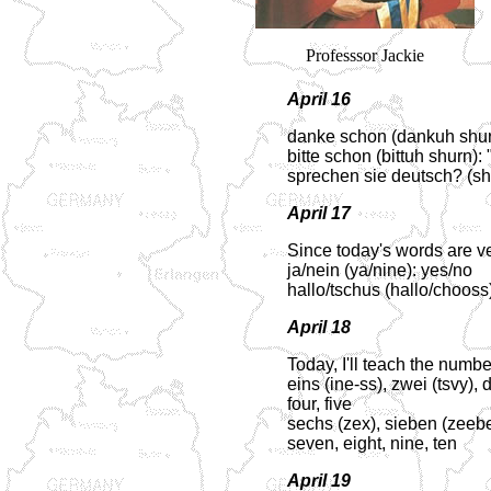
Professsor Jackie
April 16
danke schon (dankuh shur
bitte schon (bittuh shurn)
sprechen sie deutsch? (s
April 17
Since today's words are ve
ja/nein (ya/nine): yes/no
hallo/tschus (hallo/chooss)
April 18
Today, I'll teach the numb
eins (ine-ss), zwei (tsvy), d
four, five
sechs (zex), sieben (zeeben
seven, eight, nine, ten
April 19