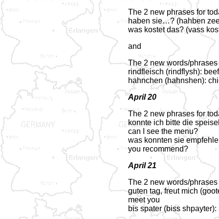
The 2 new phrases for tod
haben sie…? (hahben zee
was kostet das? (vass kos
and
The 2 new words/phrases f
rindfleisch (rindflysh): beef
hahnchen (hahnshen): ch
April 20
The 2 new phrases for tod
konnte ich bitte die speise
can I see the menu?
was konnten sie empfehle
you recommend?
April 21
The 2 new words/phrases f
guten tag, freut mich (goo
meet you
bis spater (biss shpayter):