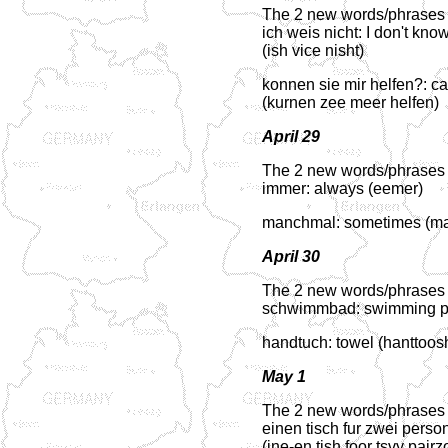
The 2 new words/phrases f
ich weis nicht: I don't kno
(ish vice nisht)
konnen sie mir helfen?: c
(kurnen zee meer helfen)
April 29
The 2 new words/phrases f
immer: always (eemer)
manchmal: sometimes (m
April 30
The 2 new words/phrases f
schwimmbad: swimming po
handtuch: towel (hanttoos
May 1
The 2 new words/phrases f
einen tisch fur zwei person
(ine-en tish foor tsvy pairz